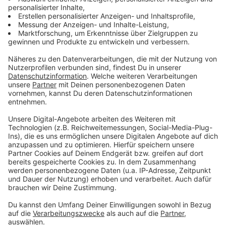
Anzeige
Gerade noch die Apokalypse überlebt, führt uns
Paul
Panzer
in sein neues Abenteuer "SCHÖNE NEUE
WELT". Mit feinsinnigem Humor reißt er die Fassaden