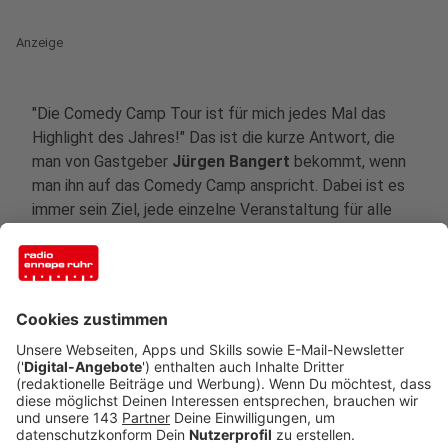
Anzeige
"Die Comedy Camp Tour ist für mich jedes Mal das
Highlight des Jahres!" Das ist die kurze Antwort, die
man von Gastgeber
Jürgen Bangert
bekommt, wenn
man ihn auf das Comedy Camp anspricht. Dabei ist es
immer sein Ziel, jede einzelne Veranstaltung für alle
Beteiligten zum Highlight werden zu lassen. Immer
nach dem Motto "Wir sind schließlich zum Spaß hier!"
rollt er auch im Herbst 2025 wieder den roten Teppich
für seine Kolleginnen und Kollegen auf der Bühne aus.
Natürlich greift er selbst zwischendurch auch in die
Gag-Kiste und vermutlich auch wieder zum Telefon...
Elvis Eifel-Fans wissen, was das bedeutet.
Anzeige