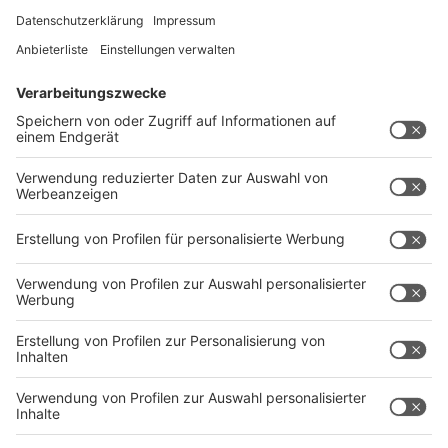
Anzeige
Katie Freudenschuss
- eine Frau, ein Flügel und feine
Beobachtungsgabe. Was bleibt wohl von uns übrig,
wenn wir nicht mehr sind? Wird es das Z-Wort-
Schnitzel auf die nächste Speisekarte schaffen, wird
man durch einen Hashtag unsterblich und wer nimmt
das innere Kind, wenn man selbst gerade keine Zeit
hat? Die preisgekrönte Entertainerin bietet eine
abwechslungsreiche Mischung aus Kabarett, eigenen
Songs, Stand-up und grandiosen Improvisationen.
Anzeige
Die weiteren Termine der Comedy Camp-