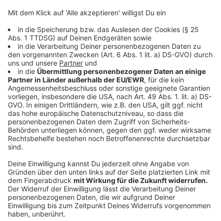
des Scheinbaren ein und zeigt, wo die Menschheit
wirklich steht: willkommen in der Hölle. Äußerer
Reichtum trifft auf innere Leere, künstliche
Intelligenz, Kryptowelten und virtuelle Partnersuche.
Paul wird zum Sisyphos der modernen Welt – ein
Dilemma für ihn, aber der größte Spaß des Jahres für
die Zuschauer.
Anzeige
Ingmar Stadelmann
, vielfach preisgekrönter
ostdeutscher Stand-up Comedian und Meister des
provokanten Humors! Mit scharfsinnigen und
schonungslosen Pointen nimmt er die Absurditäten
des Alltags aufs Korn. Kein Thema ist ihm zu heikel,
und mit seinem unverwechselbaren Stil bringt er die
Zuschauer zum Lachen und Nachdenken zugleich.