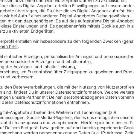
Drittanbieters, um V
einzubetten. Dieser Servi
Ihren Aktivitäten sammeln.
die Details durch und s
Nutzung des Service zu, 
anzusehen
Mehr Informati
Das erste Video überhaupt auf der Plattform ist ei
Akzeptieren
einem der YouTube-Gründer, aus einem Zoo in den US
powered by
Usercentrics Co
Anzeige
Platform
Erstes virales Video mit Fußballstar Ronald
Anzeige