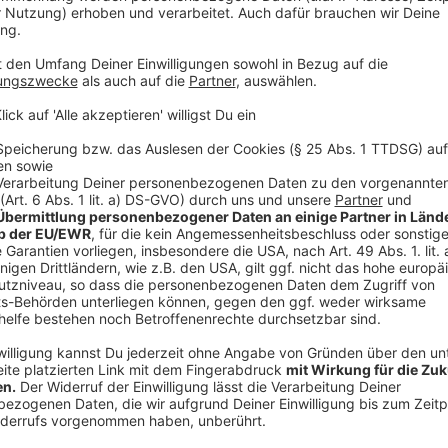
Als Startdatum für die Youtube-Plattform gilt aber 
meldeten die Freunde Chad Hurley, Steve Chen und 
Die drei ehemaligen PayPal-Mitarbeiter wollten ursp
auf der Nutzer kurze Videos hochladen konnten, um 
jedoch schnell verworfen. YouTube entwickelte sich 
der Benutzer Videos hochladen, teilen und ansehen ko
Community wurde Youtube schnell bekannt: Auch die
rasch für sich. Im November 2005 knackte ein Werbe
Video die Schwelle von einer Million Aufrufen. Das Ze
eingeläutet.
Anzeige
©
picture-alliance/ dpa/dpaweb | Roland Weihrauch
Ronaldinho, einer der besten Fußballer der Welt, ist für
Plattform verantwortlich.
Anzeige