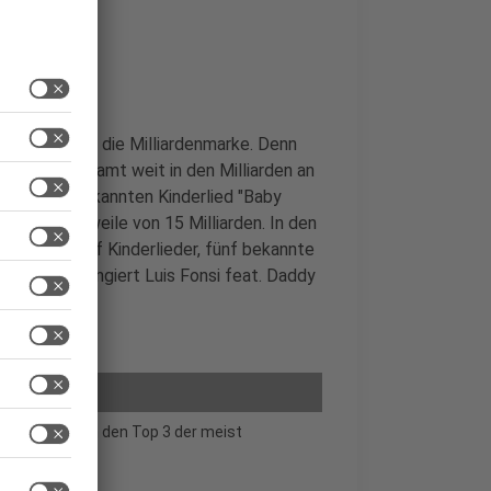
aupt
 sondern über die Milliardenmarke. Denn
chlich allesamt weit in den Milliarden an
Video zum bekannten Kinderlied "Baby
5) mittlerweile von 15 Milliarden. In den
von sind fünf Kinderlieder, fünf bekannte
latz zwei rangiert Luis Fonsi feat. Daddy
auf YouTube in den Top 3 der meist