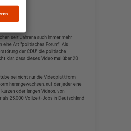
uchen seit Jahrena auch immer mehr
n eine Art "politisches Forum". Als
rstörung der CDU" die politische
ht klar, dass dieses Video mal über 20
ube sei nicht nur die Videoplattform
tform herangewachsen, auf der jeder eine
 kurzen oder langen Videos, von
r als 25.000 Vollzeit-Jobs in Deutschland