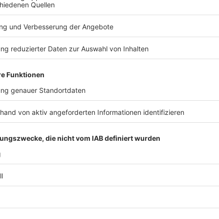
Anzeige
Hier ist die gesamte Top Ten (Stand Februar 2025), 
Statista)
:
Pinkfong Kids'Song & Stories -
"Baby Shark Dan
Luis Fonsi feat. Daddy Yankee -
"Despacito"
:
8,6
Cocomelon & Nursery Rhymes -
"Wheels On The
LooLoo Kids -
"Johny Johny Yes Papa"
:
7 Millia
Cocomelon & Nursery Rhymes -
"Bath Song"
:
6,
Wiz Khalifa ft.Charlie Puth -
"See You Again"
:
6,5
Ed Sheeran -
"Shape Of You"
:
6,4 Milliarden Auf
ChuChu TV -
"Phonics Song With Two Sords" (D
Mark Ronson feat. Bruno Mars -
"Uptown Funk"
:
PSY -
"Gangnam Style"
:
5,4 Milliarden Aufrufe
Anzeige