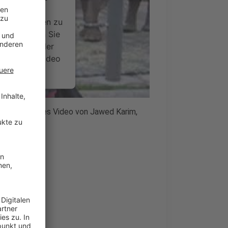
ideoinhalte
ce kann Daten zu
 Bitte lesen Sie
timmen Sie der
um dieses Video
.
onen
n 19-sekündiges Video von Jawed Karim,
A.
nsent Management
inho