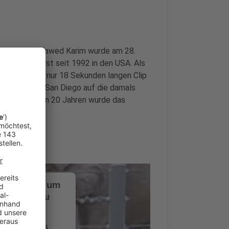
eutschland. Jawed Karim wurde am 28.
 und lebt erst seit 1992 in den USA. Als
il 2005 einen nur 18 Sekunden langen Clip
n im Zoo von San Diego auf die damals
en vergangenen 20 Jahren wurde das
 angeschaut.
ustimmung, um
-Service zu
ervice eines