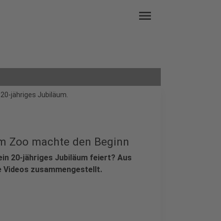
menu
 20-jähriges Jubiläum.
em Zoo machte den Beginn
in 20-jähriges Jubiläum feiert? Aus
e Videos zusammengestellt.