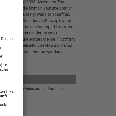
der 14. Februar 2005. An diesem Tag
Jawed Karim die Domain youtube.com an.
rünglich eine Dating-Website schaffen,
sich vorzustellen. Dieses Konzept wurde
zu einer allgemeinen Videoplattform, auf
nnten. Nicht nur in der Internet-
 Werbeindustrie entdeckte die Plattform
spot mit Ronaldinho von Nike als erstes
italter der viralen Videos war damit
 das erste virale Video auf der YouTube-