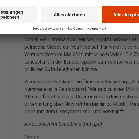
Politik auf YouTube
Anzeige
Neben viel Unterhaltung, Wissen, Sport und Spaß ta
politische Videos auf YouTube auf. Für viele ist es nu
Youtuber Rezo im Mai 2019 mit seinem Video "Die Ze
Landschaft in der Bundesrepublik aufmischte, war nic
Millionen Aufrufe erhalten könnte.
Youtube-Deutschland-Chef Andreas Briese sagt, Yout
Nummer eins in Deutschland. "Wir sind zu einer Plat
Stimme findet und zum Creator werden kann - ob mit
Unterhaltung über Nachrichten bis hin zu Musik". Meh
seien mit dem Ökosystem YouTube verknüpft.
Autor: Joachim Schultheis (mit dpa)
Anzeige