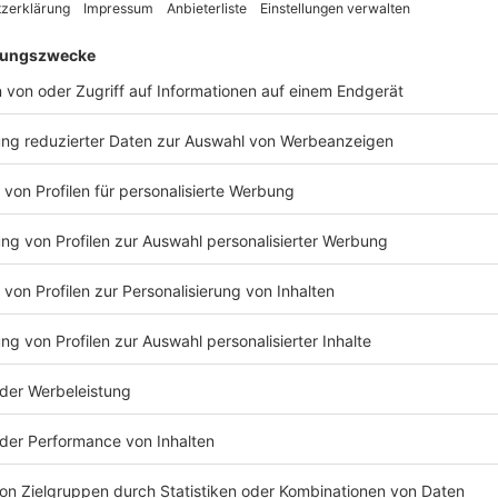
Das sind die meistgesehenen Videos überh
Anzeige
Mittlerweile reden wir nicht mehr über die Millionen-
die zehn berühmtesten Videos auf YouTube sind tatsä
Anrufen. Das am meist geklicktesten Video ist das 
Shark Dance". Wir sprechen (Stand Anfang Februar 202
Top Ten befinden sich ausschließlich Musikvideos, da
Songs - natürlich auch aus unserem besten Mix. Auf P
Yankee mit dem Mega-Hit "Despacito".
Anzeige
©
picture alliance/dpa/Agentur Andina | Jorge Tello
Luis Fonsi ist mit seinem Video zum Song "Despacito" 
aufgerufenen Videos überhaupt.