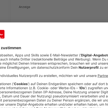
Anzeige
Der erste Youtuber in der Geschichte stammt aus D
Oktober 1979 in Merseburg (Sachsen-Anhalt) geboren
einer von drei Youtube-Gründern lud Karim am 23. Apr
als erstes Video von einem Besuch bei den Elefante
noch völlig unscheinbare Videoplattform hoch. In d
banale Kurzvideo allerdings knapp 360 Millionen mal
Anzeige
Wir benötigen Ihre Z
den YouTube Video
laden!
Wir verwenden einen S