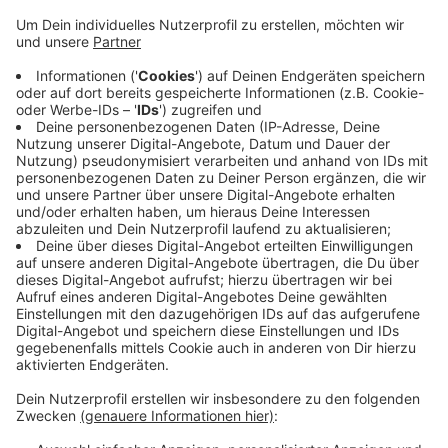
Witten: Zu dreieinhalb Jahren Haft hat das Bochumer
Landgericht den 24-jährigen Wittener verurteilt - unter
anderem wegen Menschenhandels zum Zweck der
sexuellen Ausbeutung und des Besitzes von
Kinderpornografie.
Die Anklage hatte dem Mann vorgeworfen,
Jugendliche und junge Erwachsene zu Sextreffen
gegen Bezahlung vermittelt zu haben. Von dem Geld
soll er auch einen Teil kassiert haben. Mit dem Urteil
blieb die Kammer ein Jahr unter der Forderung der
Anklage. Die Verteidigung hatte auf eine
Bewährungsstrafe plädiert.
Anzeige