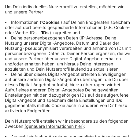
Zwei Jahre und zehn Monate Gefängnis hat das
Essener Landgericht gegen den Angeklagten aus
Hattingen verhängt. Sein 27-jähriger Mittäter erhielt
eine zweijährige Bewährungsstrafe. Das Gericht
verhängte die Strafen wegen gefährlicher
Körperverletzung. Die Staatsanwaltschaft hatte sie
wegen versuchten Mordes angeklagt. Dieser
Tatvorwurf hatte vor Gericht keinen Bestand. Die
Angeklagten hatten laut Staatsanwaltschaft im
vergangenen März mit Messern auf ihren Gegner
eingestochen. Der Hauptangeklagte war nach der Tat
einige Tage auf der Flucht, bevor er sich stellte.
Anzeige