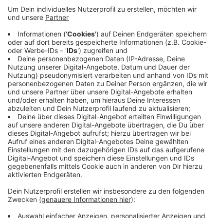
Voerder Kirmesplatz und geht bis zum Sonntag
(20.07.). Der Eintritt ist frei, wer allerdings beim
traditionellen Rumtasting mitmachen möchte,
muss 25 Euro bezahlen und sich vorher anmelden.
Weitere Highlights sind das Beachvolleyballturnier
und die große karibische Schatzsuche für Kinder.
Hierfür sind die Anmeldungen kostenlos. Das
komplette Programm mit den Kontakten zur
Anmeldung findet ihr
hier
.
Veröffentlicht:
Mittwoch, 16.07.2025 06:14
Anzeige