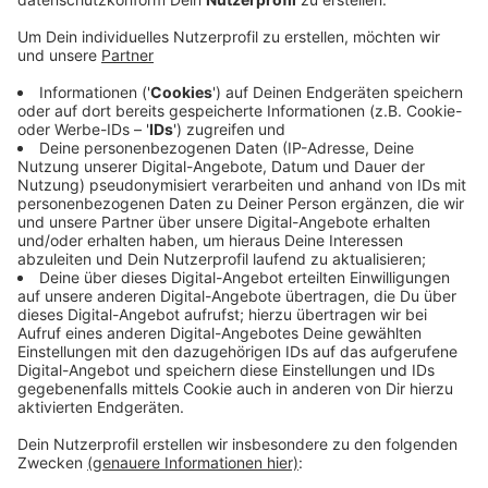
Anzeige
Demnach liegt der Kreis insgesamt knapp unter dem
NRW-Schnitt von 11,5 Quadratmetern. Insgesamt gibt
es bei uns im Kreis rund 5 (4,9) Quadratkilometer
Seefläche, NRW-weit gibt es rund 200 (207)
Quadratkilometer Seen. Spitzenreiter bei uns ist
Breckerfeld mit 106,5 Quadratmetern Seefläche pro
Person. Den höchsten Wert bei der Seefläche pro
Person erreicht der Kreis Olpe mit rund 60 (63,4)
Quadratmetern, den niedrigsten die Stadt Bonn mit nur
0,004 Quadratmetern pro Kopf.
Anzeige