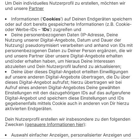
Anzeige
Der für Ende November angekündigte Termin für die
Wiedereröffnung der Strecke sei in jedem Fall zu
halten, sagte eine Sprecherin. Im Moment wird die
Stützwand erneuert. Zeitgleich wird die Sperrung
zwischen dem Bochumer Westkreuz und der
Anschlussstelle Bochum-Zentrum in Richtung
Dortmund genutzt, um die Trennwende zu erneuern.
Anzeige
Anzeige