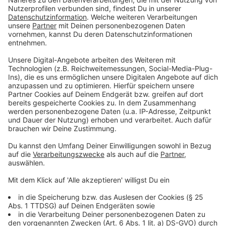
Wie oft: 6 Sitzungen
Rätsel-, Quiz- und Denkspiele, bis uns der Kopf qualmt.
Donnerstags:
Jungenangebot mit Jörg und Timo (15-18 Uhr)
Start: 20.05.21
Alter: 6-14 Jahre
Kostenfrei
Wie oft: 6 Sitzungen
Wir haben wechselndes Programm: Wir machen, was
Jungs lieben. Carrera fahren, Lego bauen, Eis essen,
Gravitraxx (Murmelbahn) aufbauen. Sportangebote