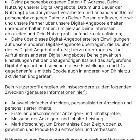
Mittelalterkurs mit Pauline (15:30-18 Uhr)
Start: 2.06.21
Alter: 8-14 Jahre
Kosten: 5,- €Wie oft: 5 Sitzungen
Wir filzen, spinnen, weben und färben und können auch
ein Wappen erstellen.
Grips Games (18:30-20 Uhr)
Start: 19.05.21
Alter: 12-18 Jahre
Kostenfrei