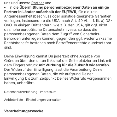
können in diesem Rahmen leider noch nicht
stattfinden.
Werkangebot mit Musa und Chris (18:30-20 Uhr)
Start: 20.05.21
Alter: 12-18 Jahre
Kosten: 5,- €
Wie oft: 6 Sitzungen
Wir fabrizieren kleine handwerkliche Werkprojekte, die
Spaß machen und sinnvoll sind.
Freitags: