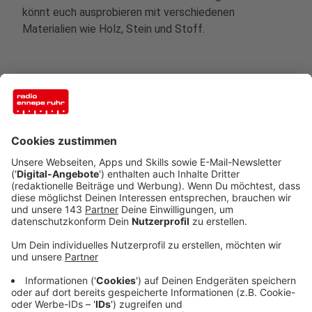
könnt euch ausprobieren mit verschiedenen
Materialien wie Holz, Stein und Stoff.
Mittwochs:
Naturkurs mit Andrea (15-18 Uhr)
Start: 19.05.21
Alter: 6-14 Jahre
Kosten: kostenfrei
Wie oft: nur 2 mal am 19. und 25.05.
Mittwochs: 15:00-18:00 Uhr
Wir gehen in den Wald und erkunden die Natur fernab
der Aerosole.