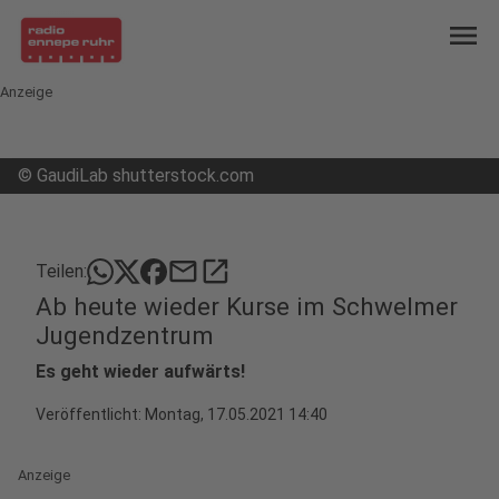
menu
Anzeige
©
GaudiLab shutterstock.com
mail
open_in_new
Teilen:
Ab heute wieder Kurse im Schwelmer
Jugendzentrum
Es geht wieder aufwärts!
Veröffentlicht:
Montag, 17.05.2021 14:40
Anzeige