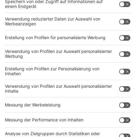
Töpfern mit Timo (15:30-18:00 Uhr)
Start: 21.05.21
Alter: 6-14 Jahre
Kosten: 10 €
Wie oft: 7 Sitzungen Endlich wird wieder getöpfert.
Eure Ideen zählen.
Billard, Kickern & Konsole & Co mit Jörg (18:30-20 Uhr)
Start: 21.05.21
Alter: 12-18 Jahre
Kostenfrei
Wie oft: 7 Sitzungen