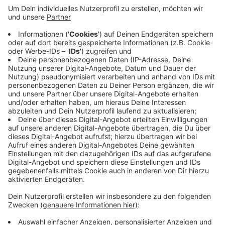
erlegt. In den vergangenen beiden Jahren waren es
jeweils weniger als halb so viele (2023/24: 429 /
2024/25: 402). Der Zuwachs zeige das die
Jägerinnen und Jäger das Problem im Blick hätten
und entsprechend handelten, heißt es vom Kreis.
Mit rund 70 Abschüssen war im letzten Jahr mit
Ennepetal-Meininghausen genau das Revier
Spitzenreiter, in dem es besonders viele Vorfälle
mit Wildschweinen gegeben hat.
Veröffentlicht:
Mittwoch, 03.06.2026 13:36
Anzeige
Anzeige