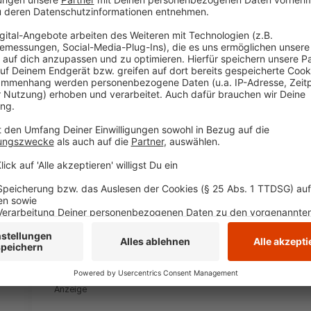
Spendenaktion, indem sie persönliche Gegenstände sig
die man so nicht kaufen oder bestellen kann. Schaut e
25.11.2019 um 10.15 Uhr geht es los.
zur Kalaydo Auktion
Anzeige
©
Aktion Lichtblicke
Große Namen, große Unterstützung –
Lichtblicke on Tour 2019
Musik-Power pur in NRW – Lichtblicke on Tour ist wied
erste von vier Konzerten. Mit dabei sind in diesem Jahr 
Dittberner, Milow und Adel Tawil. Die beliebten Künstle
Eintritt und Ticketverkauf.
zu Lichtblicke on Tour
Anzeige