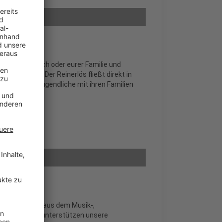
del Tawil.
weit. Macht euch oder eurer Familie und
tes dabei. Der Reinerlös fließt direkt in
ge Kinder und Jugendliche mit ihren Familien
viele Promis aus dem Musik-,
icke. Sie alle unterstützen unsere