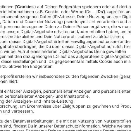
©
Aktion Lichtblicke
Exklusiv, hochwertig und streng limitiert –
das ist der 0-Euro-Schein HERZSCHRITTMACHER by A
Dieser einzigartige Schein existiert nur 5.000 Mal welt
Freunden ein ganz besonderes Geschenk und tut etwas Gu
die Aktion Lichtblicke e.V. So könnt Ihr in NRW bedürfti
unterstützen.
zum Lichtblicke Shop
Anzeige
©
Aktion Lichtblicke
Stars, Spass und Spenden –
die Kalaydo-Auktion 2019.
Jedes Jahr engagieren sich Unternehmen aus NRW und 
Unterhaltungs- und Sportbusiness für die Aktion Lichtbl