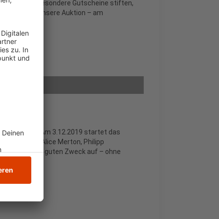
nieren oder besondere Gutscheine stiften,
infach mal in unsere Auktion – am
er unterwegs. Am 3.12.2019 startet das
die Top-Acts Alice Merton, Philipp
r treten für den guten Zweck auf – ohne