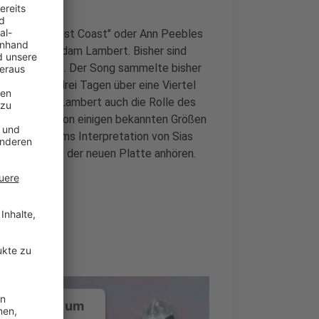
 Del Reys "West Coast" oder Ann Peebles
 Drama" von Adam Lambert. Bisher sind
ut For A Hero". Der Song sammelte bisher
erhalb von drei Tagen über eine Viertel
rnahm Adam Lambert auch die Rolle des
 produziert von einigen bekannten Größen
fungiert Adams Interpretation von Sias
samt elf Songs der neuen Platte anhören.
ustimmung, um