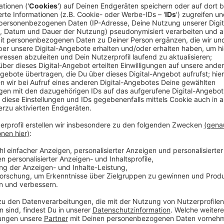
Unter anderem finden sich Coverversionen von Lana
"I Can't Stand The Rain" auf dem neuen Album "High
einige Singles erschienen, unter anderem "Holding O
knapp 5,5 Mio Streams, das Musikvideo generierte inn
Million YouTube Views. Bei seinem neuen Album übe
ausführenden Produzenten, die Songs selbst wurden
der Musikszene wie Tommy English. Als Fokussingle 
Hitsingle "Chandelier". Hier könnt ihr euch die insge
Anzeige
Anzeige
Wir benötigen Ihre Z