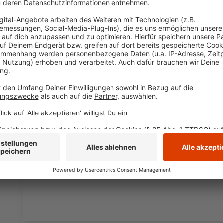
den YouTube Video
laden!
Wir verwenden einen S
Drittanbieters, um V
einzubetten. Dieser Servi
Ihren Aktivitäten sammeln.
die Details durch und s
Nutzung des Service zu, 
anzusehen
Mehr Informati
Die neue Single von Adam Lambert "Holding Out for 
Akzeptieren
Album "High Drama" des US-amerikanischen Künstler
powered by
Usercentrics Co
Anzeige
Platform