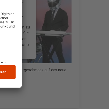
-Service zu
ervice eines
ideoinhalte
ce kann Daten zu
 Bitte lesen Sie
timmen Sie der
um dieses Video
.
onen
a Hero" als Vorgeschmack auf das neue
s.
nsent Management