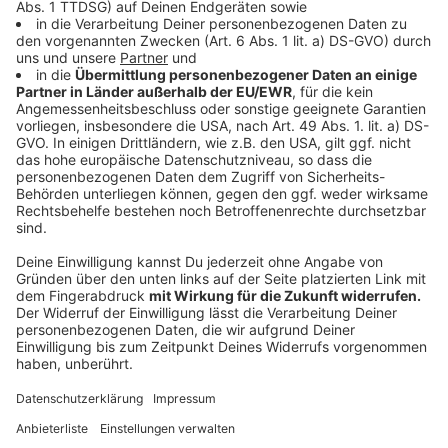
durchziehen, und stelle dann fest, dass ich häufig
unbewusst zu bestimmten Themen geschrieben habe."
Die Idee von Angst liebe er, "weil Angst einen lebendig
fühlen lässt -besonders, wenn man sie überwindet", so
der Leadsänger.
(dpa)
Anzeige
Anzeige
Die Single "Night Or Day" vom neuen Album
von Franz Ferdinand
Anzeige