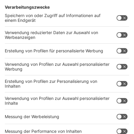
Wir benötigen Ihre
Zustimmung, um den YouTube
Video-Service zu laden!
Wir verwenden einen Service eines
Drittanbieters, um Videoinhalte
einzubetten. Dieser Service kann
Daten zu Ihren Aktivitäten
sammeln. Bitte lesen Sie die
Details durch und stimmen Sie der
Nutzung des Service zu, um dieses
Video anzusehen.
Mehr Informationen
Eine der neuen Singles von Franz Ferdinand heißt
"Night Or Day" - ihr hört sie hier im besten Mix.
Akzeptieren
Anzeige
powered by
Usercentrics Consent
Management Platform