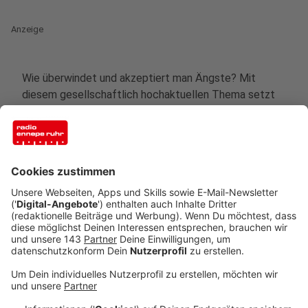
Anzeige
Wie überwindet und akzeptiert man Ängste? Mit
diesem gesellschaftlich hochaktuellen Thema setzt
sich die Indie-Rock-Band Franz Ferdinand in ihrem
neuen Album "The Human Fear" auseinander. Auf den
elf Songs ihres sechsten Studioalbums, das nun
erscheint, bleibt sich die Band aus dem schottischen
Glasgow trotz des besonderen Themas musikalisch
treu: Melodische Hooks, prägnante Gitarrenriffs und
Elemente aus Indie-Rock, Post-Punk und Disco prägen
die neue Platte.
Anzeige
Wir haben mit Sänger Alex Kapranos über