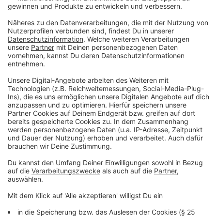
Was Frontmann Alex Kapranos über das
Album denkt
Anzeige
"Jeder Song auf dem Album basiert auf einer anderen
zugrunde liegenden Angst", erklärt Leadsänger Alex
Kapranos. Der Song "Tell Me I Should Stay"
thematisiere laut Kapranos beispielsweise die Angst
vor dem Abschied eines geliebten Menschen. Und in
"Bar Lonely" gehe es etwa um die Angst vor dem Ende
einer Beziehung.
Ein Konzeptalbum habe Kapranos anfangs nicht
geplant. "Ich habe noch nie ein Album mit einem
festen Konzept geschrieben, aber oft schaue ich am
Ende des Schreibprozesses, welche Themen sich