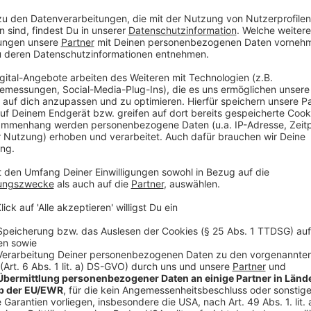
Klanglich markiert "PISCES" eine Weiterentwicklung. 
Vocals setzt James diesmal auf sanftere Töne, sphä
zurückgenommene Gesangsperformance – ohne dabei a
wollte das Album anders anlegen – mehr träumerisch,
großen, gefühlvollen Balladen von mir, aber ich wollt
habe", erklärt er.
Anzeige
Das neue Video zu "Cruel"
Anzeige
Wir benötigen Ihre Z
den YouTube Video