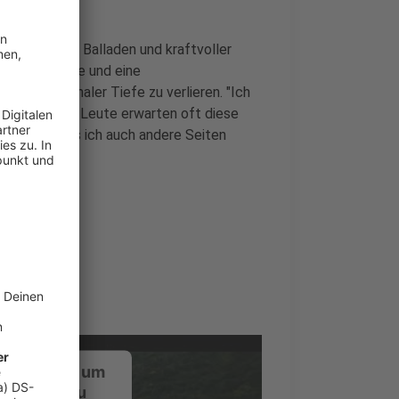
Statt großer Balladen und kraftvoller
rische Klänge und eine
n emotionaler Tiefe zu verlieren. "Ich
 intimer. Die Leute erwarten oft diese
e zeigen, dass ich auch andere Seiten
ustimmung, um
-Service zu