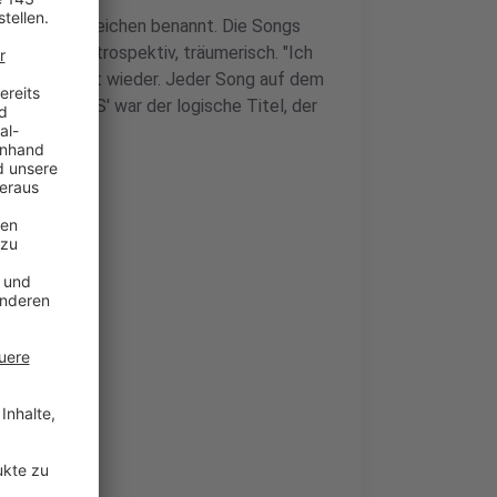
einem Sternzeichen benannt.
Die Songs
sensibel, introspektiv, träumerisch. "Ich
haften absolut wieder. Jeder Song auf dem
h bin. 'PISCES' war der logische Titel, der
r
voll