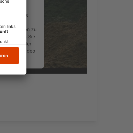
ervice eines
ideoinhalte
ce kann Daten zu
 Bitte lesen Sie
timmen Sie der
um dieses Video
.
onen
nsent Management