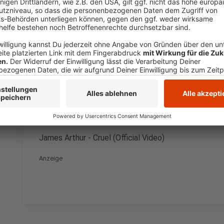
laden!
Wir verwenden einen S
Drittanbieters, um V
einzubetten. Dieser Servi
Ihren Aktivitäten sammeln.
die Details durch und s
Nutzung des Service zu, 
anzusehen
Mehr Informati
James Arthur - Cruel (Official Video)
Akzeptieren
Anzeige
powered by
Usercentrics Co
Platform