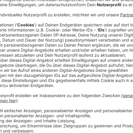
James Arthurs hat sein neues Album PISCES nach s
spiegeln die doppelte Natur des Sternzeichens wider: 
bin Fische – und ich erkenne mich in diesen Eigensc
Album ist ein Teil von mir, ein Baustein dessen, wer ic
alles miteinander verbindet", so James.
Anzeige
Hört hier das neue Album von James Arthu
Anzeige
Anzeige
Zurückgenommener aber nicht weniger kraft
Anzeige