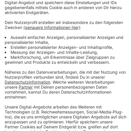
Wir benötigen Ihre
Zustimmung, um den YouTube
Video-Service zu laden!
Wir verwenden einen Service eines
Drittanbieters, um Videoinhalte
einzubetten. Dieser Service kann
Daten zu Ihren Aktivitäten
sammeln. Bitte lesen Sie die
Details durch und stimmen Sie der
Nutzung des Service zu, um dieses
Video anzusehen.
Mehr Informationen
KALEO - Break My Baby [OFFICIAL LYRIC VIDEO]
Akzeptieren
Anzeige