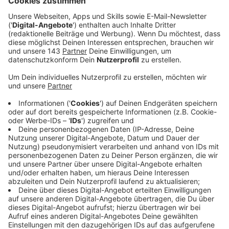
Veröffentlicht:
Montag, 03.05.2021 00:00
Anzeige
Er mag vor allem das Essen und die Menschen - die hat
er kennengelernt, als er das erste Mal in Deutschland
gespielt hat. Und natürlich das Bier. Er freut sich immer
wieder, nach Deutschland zu kommen, hat uns Sänger
JJ Julius Son im Interview verraten. Es läuft eh gut für
die isländische Band. Vor vier Jahren hat ihre Single
"Way Down We Go" in mehreren Ländern Platin-Status
erreicht - unter anderem in Deutschland. Bei uns waren
sowohl der Song als auch das dazugehörige letzte
Album "A/B" in den Top 10 der Charts. Da will die Band
gerne anknüpfen. Wir finden, das könnte mit diesem
Album klappen.
Anzeige