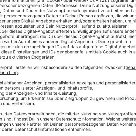
Anzeige
Für den Pop-Song hat sich der Hit-Produzent Verstä
Tidebrink hat mit seiner Stimme dem Song eine bes
Kritik gab es deshalb für "Follow You". Eigentlich 
schlicht daher, der starke Gesang von Tidebrink mach
Anzeige
Wir benötigen Ihre Z
den YouTube Video
laden!
Wir verwenden einen S
Drittanbieters, um V
einzubetten. Dieser Servi