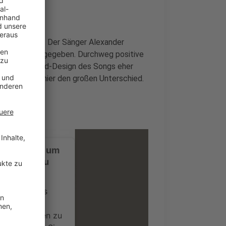
rkung geholt. Der Sänger Alexander
ondere Note gegeben. Durchweg positive
kommt das Sound-Design des Songs eher
t allerdings hier den großen Unterschied.
ustimmung, um
-Service zu
ervice eines
ideoinhalte
ce kann Daten zu