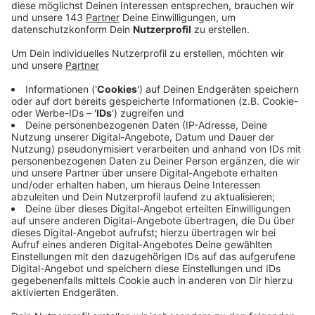
Daraufhin hat das Kreisveterinäramt einige
Untersuchungsgebiete eingerichtet. Dort wird das
Amt bei allen Bienenvölkern Proben nehmen. Die
Untersuchungsgebiete liegen in Hattingen,
Sprockhövel und in einigen Wittener Randgebieten.
Die bakterielle Erkrankung Amerikanische Faulbrut
befällt über die erwachsenen Bienen die Brut und
tötet sie komplett. Für Menschen ist sie
ungefährlich. In diesem Zusammenhang erninnert
der Kreis daran, dass alle Imkerinnen und Imker
verpflichtet sind, Anzahl und Standort ihrer Völker
zu melden.
Für die Meldung ist die Angabe des Standortes/der
Adresse sowie einer Telefonnummer ausreichend.
Geschickt werden kann sie an die E-Mail Adresse
vet.amt@en-kreis.de. Ansprechpartnerin für