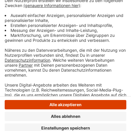
Rückfragen ist Dr. Ursula Mischke-Koning,
Tel.:02336 93-2404.
Veröffentlicht:
Montag, 22.04.2024 08:50
Anzeige
Anzeige
Anzeige
Anzeige