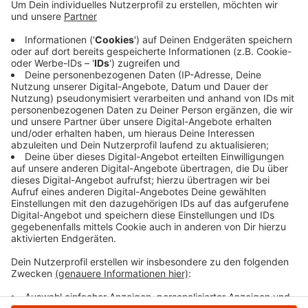
Bochum haben ihre Aktion vermutlich für einen lustigen
Streich gehalten: Ende September sollen sie einen E-
Scooter auf die A40 geworfen haben. Vier Autos
waren beschädigt worden, verletzt wurde niemand.
Seitdem sitzen die jungen Männer in U-Haft. Die
Staatsanwaltschaft wirft den beiden versuchten
Mord in Tateinheit mit gefährlichem Eingriff in den
Straßenverkehr vor. Ein Sprecher bestätigte uns, dass
man die Anklageschrift an das Gericht geschickt habe.
Anzeige
Anzeige