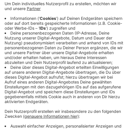
Teilnehmer aus dem EN-Kreis haben schon über
410.000 Kilometer auf dem Fahrrad gesammelt.
Allein in Witten sind mehr als 1.000 Radler dabei, im
gesamten Kreis gut 3.500. Das kreisweite Ziel in
diesem Jahr: die Marke von einer Million
Kilometern. Die Aktion läuft noch bis zum 21. Mai.
Wer mitmachen will, kann sich auch jetzt noch
online anmelden.
Mehr dazu
Veröffentlicht:
Mittwoch, 13.05.2026 10:57
Anzeige
Anzeige