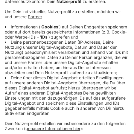
Dutzend Frauen mit und ohne
Migrationshintergrund hat das Internationale
Frauencafé 2015 gegründet. Die Frauen treffen
sich einmal in der Woche im Bürgerzentrum
Holschentor, tauschen sich aus, feiern Feste und
helfen sich untereinander. Sie haben auch eine
eigene Kinderbetreuung eingerichtet.
Der Anneke-Preis ist mit 500 Euro dotiert und
wurde jetzt zum fünften Mal verliehen. Mathilde
Franziska Anneke wurde 1817 in Sprockhövel
geboren. Sie war eine deutsche Schriftstellerin
und Journalistin und spielte eine führende Rolle in
der US-amerikanischen Frauenbewegung.
Veröffentlicht:
Sonntag, 08.12.2019 13:00
Anzeige