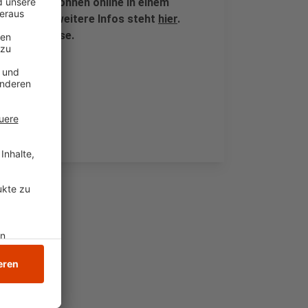
e Fahrten können online in einem
zu und für weitere Infos steht
hier
.
aktive Preise.