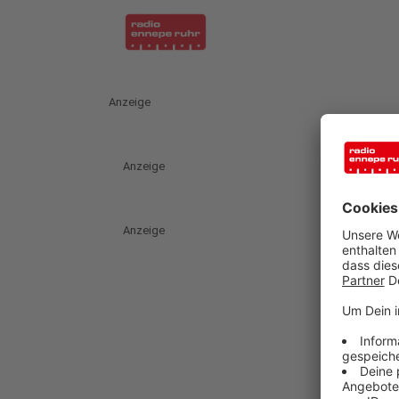
Anzeige
Anzeige
Anzeige