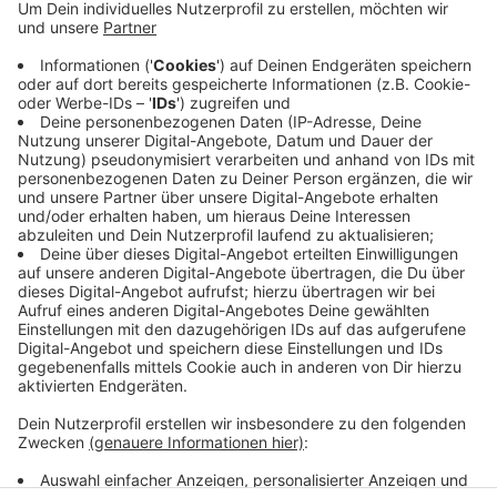
Auftrag der Krankenkasse AOK anrufen, manche
behaupten auch, bei der AOK zu arbeiten. Die
warnt: Sie selbst würde nichts am Telefon oder an
der Haustür machen. Man solle keine persönlichen
Daten herausgeben. Wenn man so einen Anruf
bekommt, solle man sofort auflegen und der
Polizei Bescheid sagen.
Veröffentlicht:
Freitag, 26.01.2024 15:16
Anzeige
Anzeige