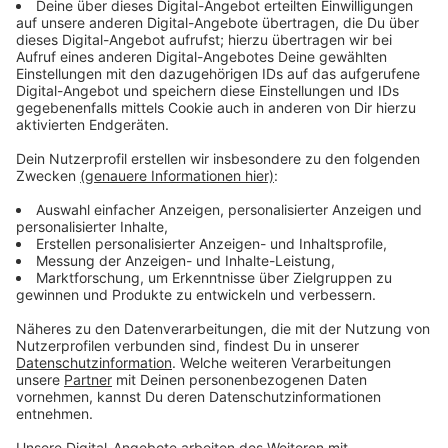
Omikron hat kaum Auswirkungen auf die
Arbeitslosigkeit
Anzeige
Omikron scheint sich kaum auf die Arbeitslosigkeit bei
uns im Kreis auszuwirken. Vor der Pandemie gab es
schon deutlich schlimmere Anstiege bei den
Arbeitslosenzahlen, gerade zum Jahresanfang hin. Und
es gibt laut Arbeitsagentur im Moment auch nicht
besonders viele Neuanträge auf Kurzarbeitergeld. Im
Februar da wird die Arbeitslosigkeit wahrscheinlich
noch mal steigen. Aber dann ab März soll es wieder
deutlich besser aussehen.
Anzeige