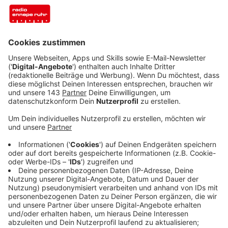
Anzeige
Allerdings sind die Zahlen im Januar wieder höher als
noch vor einem Monat. Die Arbeitslosenquote bei uns
ist leicht gestiegen, auf 6 Prozent. Allerdings ist das
für den Januar ganz normal, weil viele
Arbeitsverhältnisse zum 31. Dezember hin enden. Der
Januar ist deswegen der Monat, in dem die
Arbeitslosigkeit am meisten steigt. Das sehen wir
gerade in all unseren Städten, nur in Herdecke und
Ennepetal haben diesen Monat etwas weniger
Menschen keine Arbeit. Aber gucken wir zurück auf
letztes Jahr, dann sehen wir echt, dass es wieder
bergauf geht in der Pandemie: im Januar 2021 waren
noch 2.000 Menschen mehr auf Arbeitssuche.
Anzeige