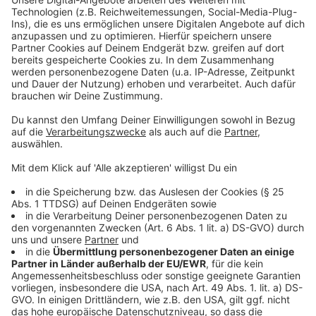
Corona geht vorbei, der Fachkräftemangel
bleibt
Anzeige
Im Schnitt haben die Unternehmen in unseren Städten
70 Prozent mehr Stellen ausgeschrieben als noch vor
einem Jahr. Das meldet die Arbeitsagentur. Allerdings
gibt es über ein Viertel weniger Stellen, als noch vor
einem Monat. So ein Stellenrückgang sei aber zu
dieser Jahreszeit normal. Das meiste Personal suchen
im Moment Personaldienstleiter, das Gesundheits- und
Sozialwesen und das Verarbeitungsgewerbe. Nach
Einschätzung der Arbeitsagentur wird der
Fachkräftemangel auch nach der Corona-Pandemie
weiter bestehen bleiben.