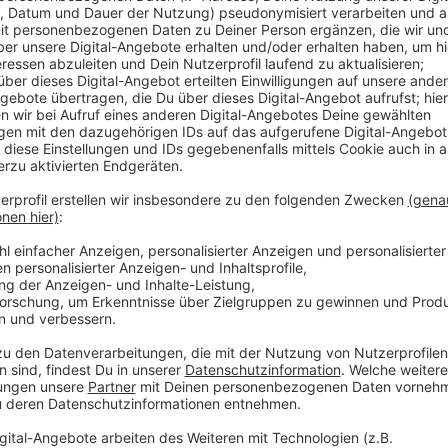
Im Gebäude am Horion-Platz 1 in Düsseldorf wurde ei
Armin Laschet für die Ahnengalerie der ehemaligen 
Ministerpräsident Hendrik Wüst präsentierte das Bild
dem Ergebnis.
Anzeige
Einzigartiges Fotodesign
Anzeige
Das Porträt ist ein klassisches Schwarz-Weiß-Foto m
Punkte durchziehen das Bild, während Laschets Gesic
Gestaltung stammt von Till Brönner, einem bekannt
Laschets Bild hängt nun in der Galerie der ehemalige
dass Macht in der Demokratie nur auf Zeit verliehen 
Anzeige