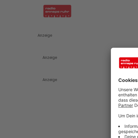
Anzeige
Anzeige
Anzeige