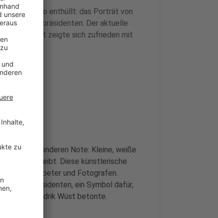
n neues Foto enthüllt: das Porträt von
NRW-Ministerpräsidenten. Der aktuelle
, und Laschet zeigte sich zufrieden mit
it einer besonderen Note: Kleine, weiße
ht scharf bleibt. Diese künstlerische
en Jazz-Trompeter und Fotografen.
n Ministerpräsidenten, ein Symbol dafür,
wird, wie Hendrik Wüst betonte.