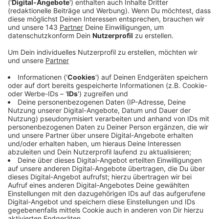
Intelligenz Atze Schröder.
Veröffentlicht:
Mittwoch, 24.01.2024 00:15
Anzeige
Comedy
Atze Schröders Kaltstart 24: "Computer"