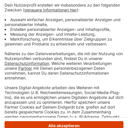
Wie wird euer Jahresstart 2024? Macht euch keine
Sorgen, alles wird gut! Auf rauer See braucht man
einen erfahrenen Kapitän, der einen in den sicheren
Hafen der guten Laune schippert. Atzes Mantra für ein
glückliches Leben: "Lass' mich mal machen." Also volle
Kraft voraus und viel Spaß bei Atze Schröders
Kaltstart 24.
Anzeige
Anzeige
Anzeige