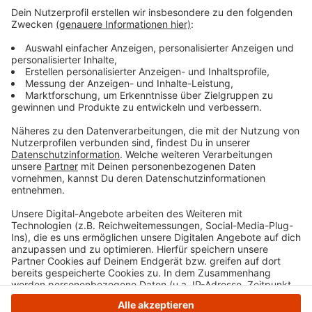
Wie wird euer Jahresstart 2024? Macht euch keine
Sorgen, alles wird gut! Auf rauer See braucht man
einen erfahrenen Kapitän, der einen in den sicheren
Hafen der guten Laune schippert. Atzes Mantra für ein
glückliches Leben: "Lass' mich mal machen." Also volle
Kraft voraus und viel Spaß bei Atze Schröders
Kaltstart 24.
Anzeige
Anzeige
Anzeige