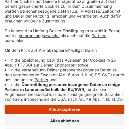
persönlicher Wochenrückblick - so privat wie noch nie,
so lustig wie immer.
Anzeige
Anzeige
Anzeige
Anzeige