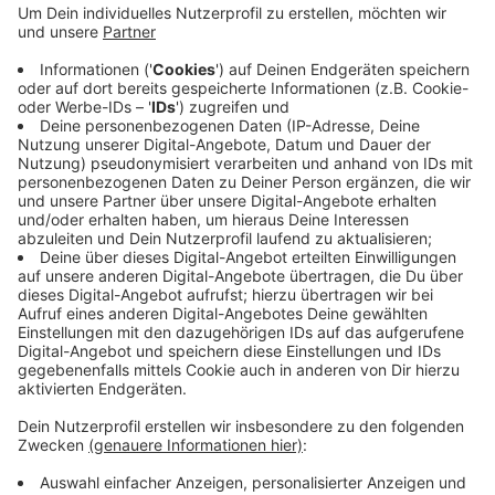
alarmiert. Wer im Ennepe-Ruhr-Kreis den Notruf
wählt, landet in der Leitstelle im Schwelmer
Kreishaus. Dort koordinieren rund 40 Mitarbeiter
alle Einsätze im Feuer- und Katastrophenschutz,
sowie im Rettungs- und Notarztdienst für alle
neun Städte des Kreises. Vergangenes Jahr sind
bei der Leitstelle des Kreises mehr als 93.000
Anrufe über die 112 aufgelaufen.
Veröffentlicht:
Freitag, 09.02.2024 16:07
Anzeige
Anzeige