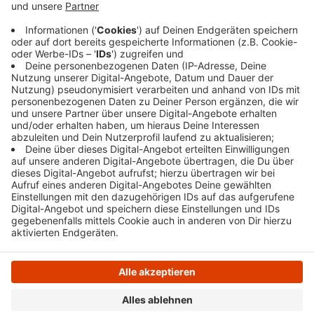
heran, doch der Gegner konnte mit einem Dreier
kontern und ließ sich den Erfolg nicht mehr
nehmen. Am kommenden Samstag empfangen die
Baskets in der SchwelmArena den SC Rist Wedel.
Veröffentlicht:
Montag, 13.01.2025 06:38
Anzeige
Anzeige
Anzeige