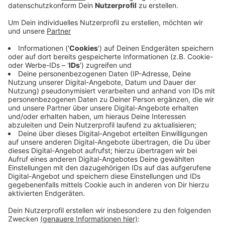
einem Hilfseinsatz auf dem schmalen
Bommerholzer Weg. Ein Patient musste vorsichtig
in einen Rettungswagen getragen werden.
Deswegen standen Feuerwehr- und Krankenwagen
auf der Straße. Der gesamte Einsatz dauerte eine
halbe Stunde. Autos, die in der Zeit in die Straße
fuhren, mussten warten. Die Autofahrer zeigten
dafür kein Verständnis. Sie hätten sich noch
während der Einsatz lief lautstark bei den
Rettungskräften beschwert. Die Feuerwehr erklärt
deswegen etwas, was eigentlich
selbstverständlich sein sollte: Es sei in einer
Notfallsituation nicht möglich, erst einen
vernünftigen Parkplatz zu suchen, damit der
nachfließende Verkehr weiterlaufen kann.
Veröffentlicht:
Freitag, 20.09.2024 14:41
Anzeige