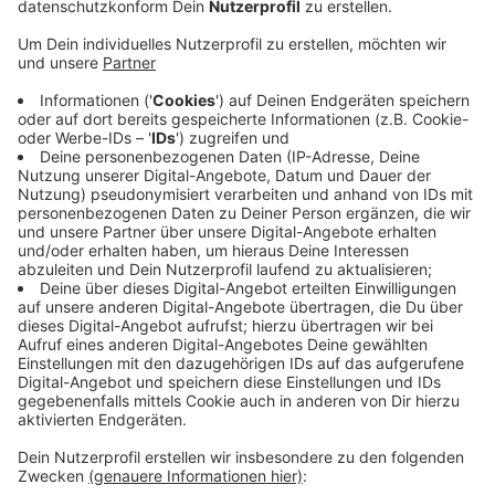
Der Bundesdurchschnitt bei Stromausfällen liegt
bei gut 12 Minuten pro Jahr und Kunde - also rund
dreimal so hoch wie bei der AVU. Als Gründe für die
hohe Versorgungssicherheit nennt das
Unternehmen unteranderem kontinuierliche
Investitionen in Modernisierung und
Instandhaltung. Zum Hintergrund: Alle
Stromnetzbetreiber müssen ihre Ausfallzeiten der
Bundesnetzagentur melden. Diese ermittelt
daraus einen bundesweiten Vergleich. Die Zahlen
von 2022 sind nun veröffentlicht worden.
Insgesamt ist die Versorgungssicherheit in ganz
Deutschland sehr zuverlässig, meldet die
Bundesnetzagentur.
Veröffentlicht:
Dienstag, 21.11.2023 17:15
Anzeige