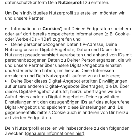
In Gevelsberg findet heute von 11 bis 18 Uhr in der
Neustraße das Sommerfest der AWO-EN statt. Die
Ausstellung "100 Jahre AWO" bietet dabei viel
historisches Bildmaterial, an den Ständen können sich
Interessierte über Angebote für Senioren, Kinder und
Jugendliche, Menschen mit Behinderung, sowie über
die Bildungseinrichtungen und Beratungsstellen
informieren. Kinder können Pony reiten oder sich auf
der Hüpfburg austoben. Live-Musik gibt es von den
Bands "ALLES GUT" und "Schangels&Schanglettes".
Zum 100-jährigen Jubiläum gibt es im Internet
außerdem 100 Geschichten zu lesen, die den Wandel
der sozialen Arbeit von 1970 bis heute darstellen.
www.awo-100-geschichten.de
Anzeige