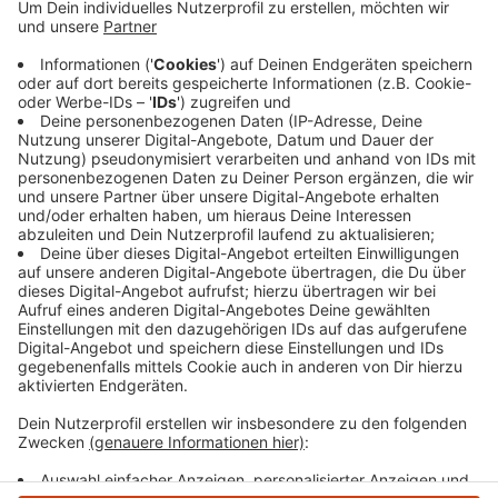
Treppenanlage gebaut. Die Aufzüge sind mit einem
modernen Notfallsystem ausgestattet, das
Störungen automatisch an die Betriebszentrale
meldet. Insgesamt hat die Bahn rund 4,5 Millionen
Euro investiert, die zum großen Teil aus einem
Bundesprogramm zur Attraktivitätssteigerung
und Barrierefreiheit von Bahnhöfen stammen.
Veröffentlicht:
Mittwoch, 25.03.2026 06:34
Anzeige
Anzeige