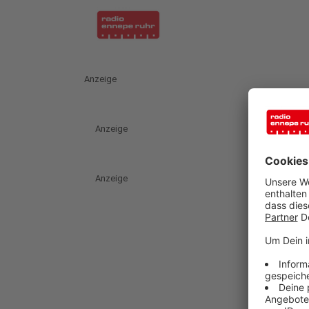
Anzeige
Anzeige
Anzeige