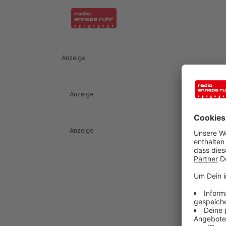
Anzeige
Anzeige
Anzeige