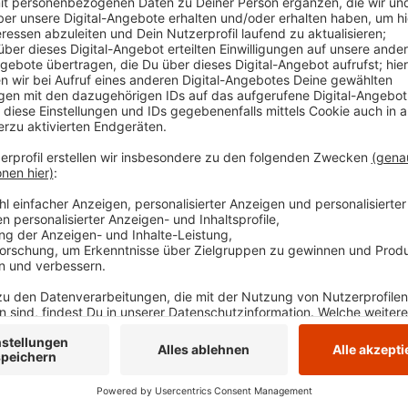
Witten: Heute beginnt der zweite Bauabschnitt. Bis 
zwischen Im Klive und Grünewaldstraße gesperrt. Die
Bommerfelder Rings sanieren. Um die Einschränkunge
Arbeiten in acht Abschnitte eingeteilt. Nächsten Au
sein.
Anzeige