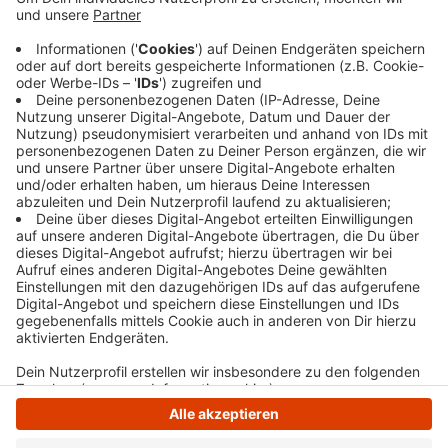
Montag (27.01.25) mit den Arbeiten am
Ersatzneubau fertig sein. Stattdessen meldet die
Stadt, dass die Ruhrbrücke bis Ende April nur
einspurig befahrbar ist. Der Verkehr wird mit einer
Baustellenampel geregelt.
Veröffentlicht:
Mittwoch, 29.01.2025 13:48
Anzeige
Anzeige
Anzeige