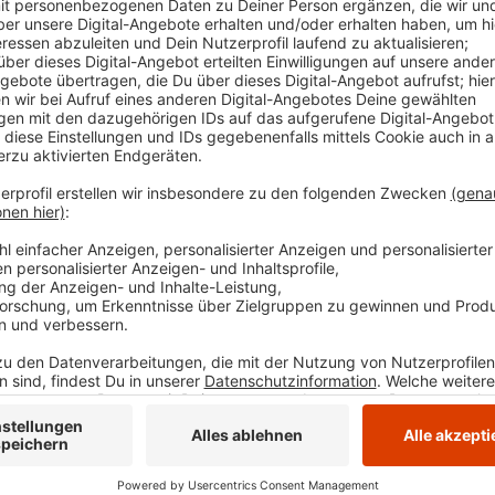
Anzeige
Begonnen wird um 9 Uhr mit einem sanften Einstieg 
So entspannt kann man sich dann um 9 Uhr mit „Jane
vollen Stunde beginnt ein neuer Kurs, zum Beispiel „
Zum Abschluss von 20 bis 21 Uhr heißt es dann „Easy
Die Teilnahme ist kostenfrei und es wird lediglich ei
Fitness- oder Yogamatte benötigt. Egal ob zu Hause,
#BeActive Fitness Festival ist von überall aus mögli
Ausführliche Infos zu den Workshops gibt es schon 
festival/. Am Donnerstag kommt man von dort auch
Anzeige