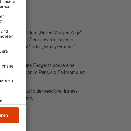
in den Tag mit dem „Guten Morgen Yoga“.
 Fonda Aerobic“ auspowern. Zu jeder
Dance Workout“ oder „Family-Fitness“.
 Dance“.
n internetfähiges Endgerät sowie eine
 im Garten oder im Park, die Teilnahme am
ch.
jetzt auf www.dtb.de/beactive-fitness-
 zum Livestream.