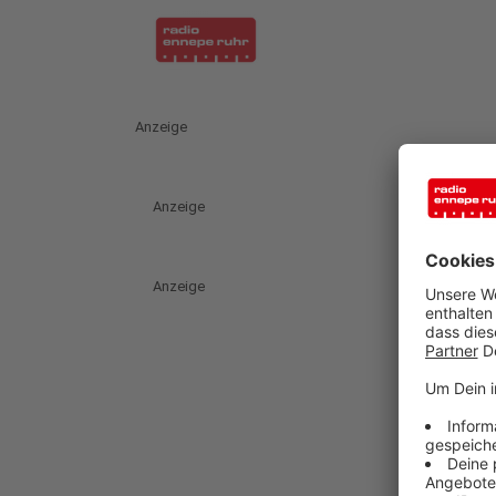
Anzeige
Anzeige
Anzeige