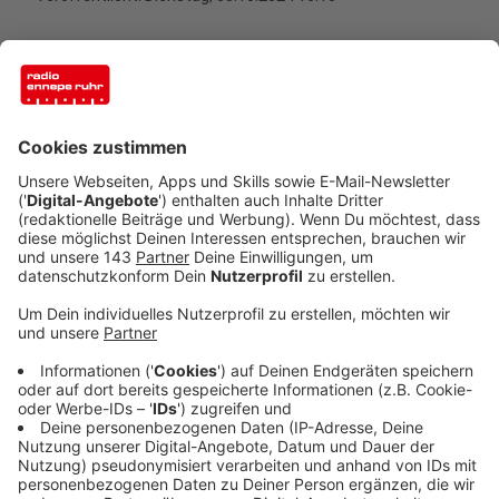
Anzeige
In Moers am Niederrhein scheint man gerne bestattet
zu werden. Das zumindest ist die Schlussfolgerung
aus der Tatsache, dass es im Jahr 2023 mehr
registrierte Bestattungen (1151) als Todesfälle
(1086) gab. Die
Enni Stadt & Service
, Betreiberin der
insgesamt zehn Friedhöfe in der Stadt Moers, zieht
daraus unter anderem den Schluss: Weil sie seit Jahren
die Friedhöfe als hochwertige Grünanlagen erhalten.
"Die zehn Moerser Friedhöfe sind Orte der Ruhe und
mit ihrem hohen Anteil an Wiesen und Bäumen grüne
Lungen der Stadt. Enni betreibt und verwaltet diese
Friedhöfe, auf denen jährlich rund 1.100 Bestattungen
stattfinden", sagt der Energieversorger und
Dienstleister am Niederrhein auf der eigenen