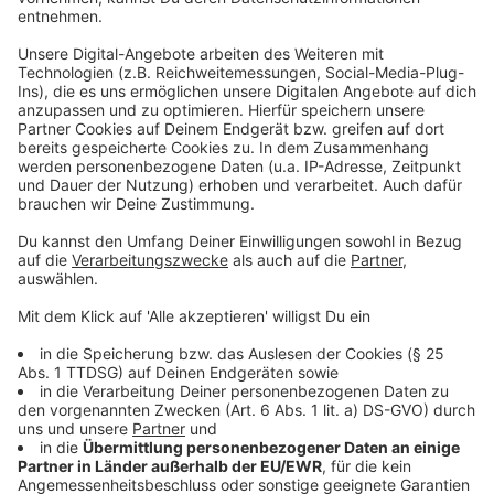
auch an der Vielzahl der Bestattungsmöglichkeiten,
wobei das klassische Grab in den letzten Jahren in
Moers auch immer noch sehr gefragt ist." Generell
nehmen Urnenbestattungen aber zu, in 2023 machten
sie schon über 70 Prozent aus.
Anzeige
©
picture alliance/dpa | Sven Hoppe
Anzeige
Melanie aus Moers: "Mutter wollte hier
bestattet werden"
Anzeige