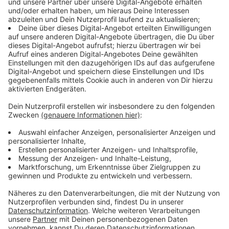
Homepage.
Anzeige
Friedhofsgärtner: Pflege und
Bestattungsmöglichkeiten wichtig
Anzeige
Wir haben vor Ort nachgefragt und mit Marcus
Biermannn einen Friedhofsgärtner gesprochen. Er
betreibt in vierter Generation
"Blumen Biermann"
.
Jeden Tag werde sich auf den Friedhöfen um die
Grabpflege gekümmert. Gerade vor Allerheiligen sei
Hochsaison. Auf die Frage, warum die Friedhöfe in
Moers so beliebt sind, bestätigt er die Aussage der
Enni: "Das liegt zum einen bestimmt an dem
Pflegestandard, der auf den Friedhöfen herrscht. Aber