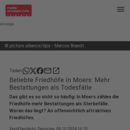
menu
Anzeige
©
picture alliance/dpa - Marcus Brandt
mail
open_in_new
Teilen:
Beliebte Friedhöfe in Moers: Mehr
Bestattungen als Todesfälle
Das gibt es so nicht so häufig: In Moers zählen die
Friedhöfe mehr Bestattungen als Sterbefälle.
Woran das liegt? An offensichtlich attraktiven
Friedhöfen.
Veröffentlicht:
Dienstag, 08.10.2024 16:10