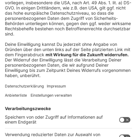
Auf dem Friedhof treffen wir auch Melanie, die Blumen
zum Grab ihrer Mutter gebracht hat. Sie sagt uns:
"Meine Mutter ist in Moers aufgewachsen, gewohnt
hat sie aber in Duisburg. Aber für uns war klar, dass wir
sie dort bestatten möchten, wo sie aufgewachsen ist.
Ich mag, dass der Friedhof so naturbelassen ist,
teilweise sogar ein bisschen verwildert, was ihn so
besonders macht."
Autoren: Joachim Schultheis & Nina Tenhaef
Anzeige
Anzeige