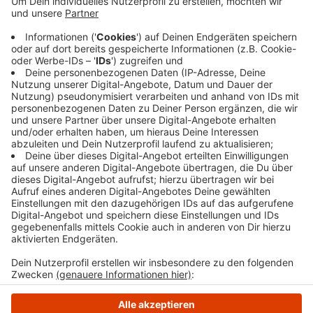
Mitarbeitern der AVU, der Effizienzagentur NRW
und der EN-Agentur. Ziel der Aktion ist es, den
Ennepe-Ruhr-Kreis bis 2030 klimaneutral zu
machen. Viele Unternehmen haben das Angebot
angenommen - daher soll es nun weitere Termine
geben.
Veröffentlicht:
Mittwoch, 26.04.2023 10:00
Anzeige
Anzeige
Anzeige