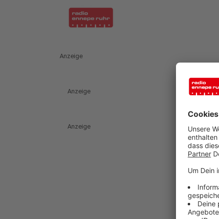
Anzeige
Anzeige
Anzeige