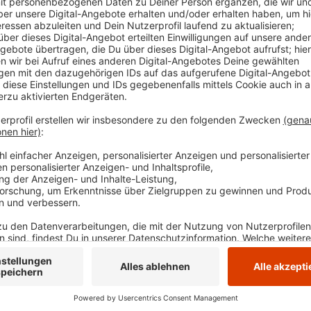
Corona-Krise und die Ukraine-Krise mit den Mat
dazu." Bis 2025 werden für weitere sieben Mill
durchgeführt und die Außenanlagen verschönert
Ennepetal dann einen
Tag der offenen Tür
geben,
Montag regulär genutzt werden können.
Veröffentlicht:
Donnerstag, 09.11.2023 06:14
Anzeige