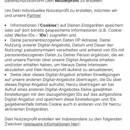
MachMit haben die Ehrenamtlichen aus
Sprockhövel in der Kategorie Humanitäre Hilfe/
Flüchtlingshilfe den ersten Platz belegt. Mit dem
Motto wollen sie auch die Leitlinie ihrer Arbeit
deutlich machen: Durch Mitmachen sollen
Geflüchtete unter anderem in die Lage versetzt
werden, Verantwortung für andere zu übernehmen
und selbst als Helfende aufzutreten. Die rund 40
laufenden Projekte - oft von Geflüchteten selbst
gestaltet - überzeugten die internationale
Expertenjury durch ihre Vielfalt. Auch die
Nachhaltigkeit der Arbeit von rund 300
Ehrenamtlichen habe Eindruck gemacht.
Veröffentlicht:
Donnerstag, 29.06.2023 07:23
Anzeige