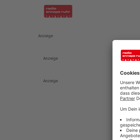
Anzeige
Anzeige
Anzeige