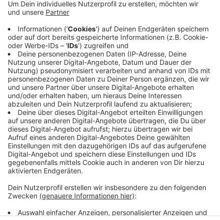
Die Frau war gestern Nachmittag (27.07.; 16:30 Uhr)
auf der Isenbergstraße in Hattingen in Richtung
Niederwenigern unterwegs. Dabei ist sie mit ihrem
Fahrrad gestürzt und hat sich schwer verletzt. Die
Polizei hatte bei der Unfallaufnahme den Verdacht,
dass die Frau getrunken haben könnte. Ein Alkoholtest
ergab über 2 Promille. Sie kam in ein Krankenhaus, dort
musste sie auch eine Blutprobe abgeben.
Anzeige
Anzeige