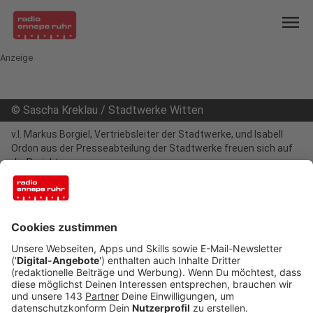
menu
Anzeige
©
Sascha Kreklau / Stadtwerke Witten
v.l. Markus Borgiel, Vertriebsleiter der Stadtwerke, und Isabell
Ordon aus der Presseabteilung der Stadtwerke freuen sich auf
die Projekte
mail
open_in_new
Teilen:
Bewerben: Nachhaltigkeitspreis der
Wittener Stadtwerke
Die Stadtwerke Witten verleihen auch in diesem
Jahr den Wittener Nachhaltigkeitspreis. Der lokale