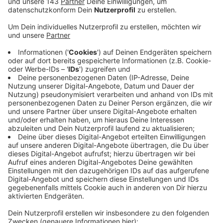
ist. Es geht um frühkindliche Bildung,
allgemeinbildende und berufsbildende Schulen und
auch den Ausbildungsmarkt. Neu ist, dass die
Zusammenhänge zwischen sportlicher Betätigung
und Bildungschancen sichtbar werden. Dazu hat
die Kreisverwaltung Daten in Zusammenarbeit mit
dem Kreissportbund erfasst und analysiert. Das
Ergebnis: Sport ist wichtig für die
Persönlichkeitsentwicklung junger Menschen und
kann Bildungserfolge positiv beeinflussen. Die
Befunde, Einordnungen und Erklärungsansätze des
neuen Bildungsreports seien als Impulse für die
Diskussion mit Politik und Bildungspraxis gedacht,
sagt Landrat Olaf Schade. Der komplette
Bildungsreport mit 130 Seiten steht online.
Hier kommt ihr zum Report.
Veröffentlicht:
Dienstag, 18.03.2025 05:41