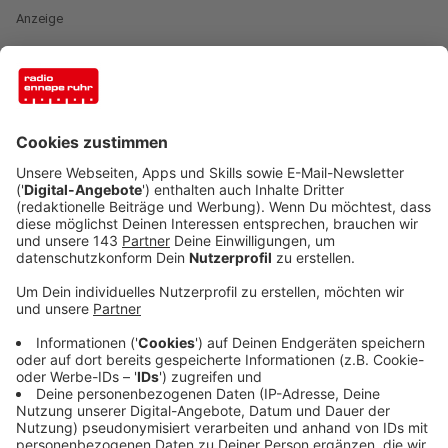
Anzeige
(dpa) - Die Gefahr schadensreicher Angriffe auf die IT-
Strukturen deutscher Unternehmen und
Privatpersonen ist nach
Einschätzung des
Bundeskriminalamtes weiterhin sehr hoch
. Der in der
Kriminalstatistik des Vorjahres ausgewiesene
Rückgang inländischer Cybercrime-Fälle um 6,5
Prozent bedeute keine Entspannung, sagte BKA-
Vizepräsidentin Martina Link am Mittwoch bei der
Vorstellung des Lagebilds Cyber-Kriminalität 2022.
Der Digitalverband Bitkom verwies auf die von
Computer-Angriffen hervorgerufenen Schäden, die
laut einer Studie des Verbandes im vergangenen Jahr
203 Milliarden Euro betragen hätten, rund doppelt so
viel wie 2019.
Anzeige