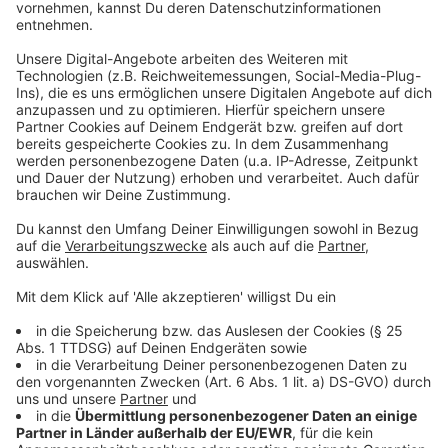
auch Kommunen und Forschungseinrichtungen
ausgespäht und angegriffen.
Anzeige
Ransomware-Hacker können Existenz von
Firmen bedrohen
Anzeige
Insbesondere Ransomware-Angriffe könnten die
Existenz von Unternehmen bedrohen, warnten BKA und
Verband. Dabei werden mit Schadprogrammen ganze
Datenbanken und IT-Systeme lahmgelegt. Das BKA
verwies auf eine globale Studie des Cybersecurity-
Unternehmens Coveware, derzufolge 41 Prozent der
nach einem derartigen Angriff erpressten
Unternehmen ein Lösegeld gezahlt hätten. Der von der