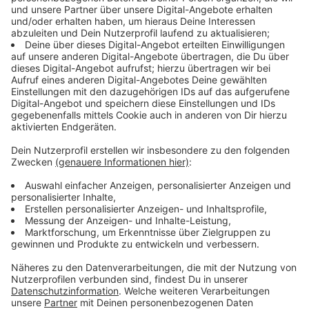
Unternehmen können von überall angegriffen
werden
Anzeige
Link wies auf die Internationalität dieser
Kriminalitätsform hin. Letztlich könnten deutsche
Unternehmen von jedem Punkt der Erde angegriffen
werden. Ergänzende Daten zeigten, dass die Angriffe
aus dem Ausland, die nachweislich einen Schaden in
Deutschland hervorgerufen haben, um acht Prozent
zugelegt hätten. Sie sind in den 136.865 registrierten
Fällen nicht erfasst. Ohnehin geht die Polizei davon
aus, nur von etwa jeder zehnten Tat der Kriminellen zu
erfahren. "Unsere Statistiken können nur die Spitze
des Eisbergs erfassen", sagte Link. Verstärkt würden