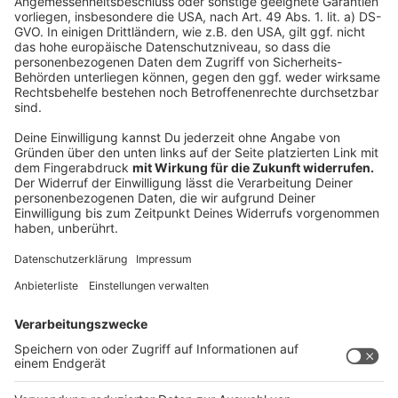
Erpressern zur Lösung angebotene Schlüssel
funktioniere häufig nicht, warnte
Bitkom-Präsident
Ralf Wintergerst
. Nach einer aktuellen Bitkom-
Umfrage erwarten rund zwei Drittel (63 Prozent) der
befragten Unternehmen einen Cyberangriff in den
kommenden zwölf Monaten, aber nicht einmal die
Hälfte von ihnen (43 Prozent) sieht sich gut genug
dafür gerüstet. Zugleich befürchten 48 Prozent, dass
bei einem erfolgreichen Cyberangriff ihre Existenz
bedroht sein könnte. 91 Prozent fordern eine bessere
Ausstattung, 90 Prozent mehr Befugnisse für die
Polizei.
Anzeige