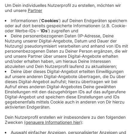
Anzeige
Mit dem Preis zeichnen damit besonders gelungene
Sanierung auf Altlastenflächen aus. Der Preis ist mit
10.000 Euro dotiert. Bewerben können sich alle, die mit
dem Thema befasst sind - wie zum Beispiel Städte,
Unternehmen, Planungs- und Architekturbüros oder
Baufirmen, aber auch Grundstückseigentümerinnen und
-eigentümer. Der Link zur Bewerbung steht
hier
.
Anzeige