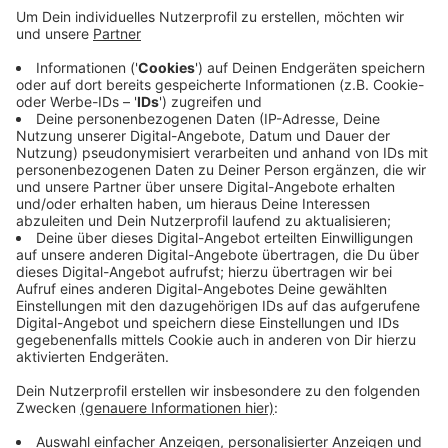
Herdecke: Gegen 17 Uhr haben Unbekannte gestern
augenscheinlich mehrere Stromkabel angezündet. Das
hat die Polizei ermittelt. Außerdem wurde in einer
Halle Restmüll verbrannt. Das führte zu einer
erheblichen Rauch- und Flammenentwicklung. Dadurch
hat auf die Decke Feuer gefangen. Die Freiwillige
Feuerwehr hatte den Brand schnell unter Kontrolle und
nach fast zwei Stunden konnten die sieben Fahrzeuge
wieder abrücken. Hinweise auf die Täter gibt es nicht.
Wer etwas Verdächtiges beobachtet hat, sollte sich
mit der Polizei in Verbindung setzen.
Anzeige
Anzeige