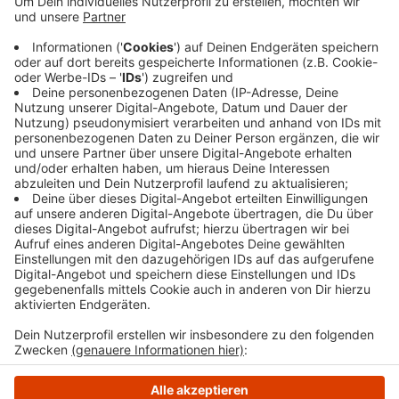
Waldweg an der Epscheider Straße gegen 12:30
Uhr mit ihrem Hund unterwegs. Nach einer kurzen
Unterhaltung griff der Täter den Arm der Frau und
versuchte sie mitzuziehen. Sie konnte sich
losreißen und flüchten. Ein Phantombild und eine
Beschreibung des Mannes findet ihr
hier
.
Veröffentlicht:
Dienstag, 06.01.2026 14:52
Anzeige
Anzeige
Anzeige