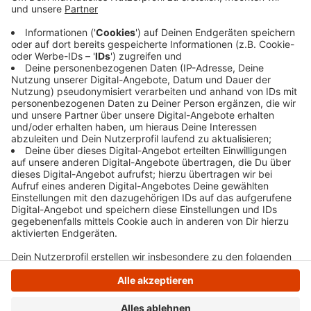
Büro erhalten. Sie ersetzen einen Pavillion aus den
70er Jahren, der durch einen Wasserschaden erheblich
beschädigt wurde. Bis Schüler dort unterrichtet
werden, dauert es aber noch ein paar Wochen. Die
Schulen sind erstmal bis zum Ende der Osterferien
wegen der Corona-Pandemie geschlossen.
Anzeige
Anzeige
Anzeige